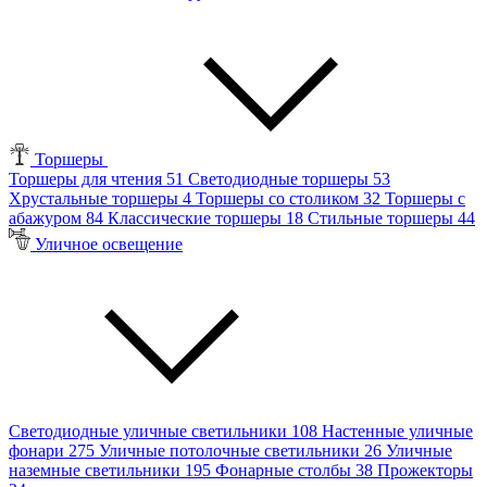
Торшеры
Торшеры для чтения
51
Светодиодные торшеры
53
Хрустальные торшеры
4
Торшеры со столиком
32
Торшеры с
абажуром
84
Классические торшеры
18
Стильные торшеры
44
Уличное освещение
Светодиодные уличные светильники
108
Настенные уличные
фонари
275
Уличные потолочные светильники
26
Уличные
наземные светильники
195
Фонарные столбы
38
Прожекторы