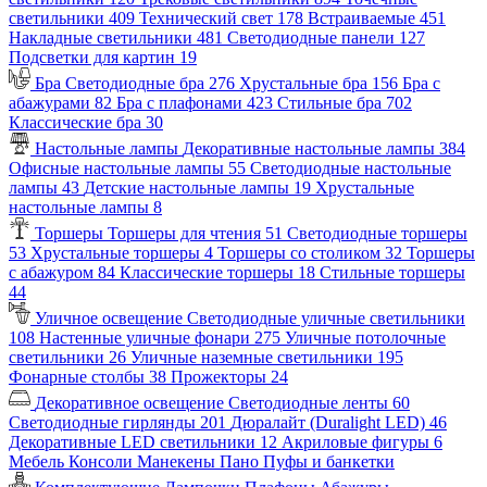
светильники
409
Технический свет
178
Встраиваемые
451
Накладные светильники
481
Светодиодные панели
127
Подсветки для картин
19
Бра
Светодиодные бра
276
Хрустальные бра
156
Бра с
абажурами
82
Бра с плафонами
423
Стильные бра
702
Классические бра
30
Настольные лампы
Декоративные настольные лампы
384
Офисные настольные лампы
55
Светодиодные настольные
лампы
43
Детские настольные лампы
19
Хрустальные
настольные лампы
8
Торшеры
Торшеры для чтения
51
Светодиодные торшеры
53
Хрустальные торшеры
4
Торшеры со столиком
32
Торшеры
с абажуром
84
Классические торшеры
18
Стильные торшеры
44
Уличное освещение
Светодиодные уличные светильники
108
Настенные уличные фонари
275
Уличные потолочные
светильники
26
Уличные наземные светильники
195
Фонарные столбы
38
Прожекторы
24
Декоративное освещение
Светодиодные ленты
60
Светодиодные гирлянды
201
Дюралайт (Duralight LED)
46
Декоративные LED светильники
12
Акриловые фигуры
6
Мебель
Консоли
Манекены
Пано
Пуфы и банкетки