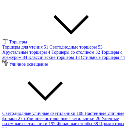
Торшеры
Торшеры для чтения
51
Светодиодные торшеры
53
Хрустальные торшеры
4
Торшеры со столиком
32
Торшеры с
абажуром
84
Классические торшеры
18
Стильные торшеры
44
Уличное освещение
Светодиодные уличные светильники
108
Настенные уличные
фонари
275
Уличные потолочные светильники
26
Уличные
наземные светильники
195
Фонарные столбы
38
Прожекторы