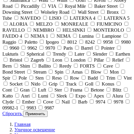
Salamanca
Wald
Willis
Goiri
Rivoli
Abbey
Road
Piccadilly
VIA
Royal Mile
Baker Street
Downing Street
Wolseley Road
Wall Street
Bronx
Tube
NAVEDO
LISIO
LATERNA 4
LATERNA 5
ALORIA
MELZO
MONREALE
FIUMICINO
RAVELLO
NEMBRO
HELSINKI
MONTEROLO
FAEDO 4
NEMA 1
NEMA
Lumina
Lampione
Raggio
Paletto
Ipogeo
8012
8242
9958
9980
9960
9962
9970
Paris
Barrel
Pointer
Lukturis
Spherical
Trendy
Later
Slender
Earthen
Bristol
Zagreb
Leon
London
Pillar
Relief
Bern
Shim
Ballito
Reedy
FORTS
Cave
Bond Street
Stream
Spin
Amas
Blow
Mon
Spir
Pole
Sten
Reso
Row
Badd
Trim
Vint
Socket
Nido
Grip
Track
Goll
Konus
Cont
Gran
Luft
Ster
Frama
Betone
Blitz
Katto
Anri
Lumi
Sleek
Expo
Apex
Alura
Clyde
Ember
Cove
Nail
Barb
9974
9978
09982-1
9983
9987
Сбросить
Применить
Главная
Уличное освещение