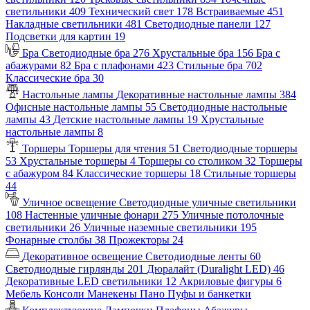
светильники
409
Технический свет
178
Встраиваемые
451
Накладные светильники
481
Светодиодные панели
127
Подсветки для картин
19
Бра
Светодиодные бра
276
Хрустальные бра
156
Бра с
абажурами
82
Бра с плафонами
423
Стильные бра
702
Классические бра
30
Настольные лампы
Декоративные настольные лампы
384
Офисные настольные лампы
55
Светодиодные настольные
лампы
43
Детские настольные лампы
19
Хрустальные
настольные лампы
8
Торшеры
Торшеры для чтения
51
Светодиодные торшеры
53
Хрустальные торшеры
4
Торшеры со столиком
32
Торшеры
с абажуром
84
Классические торшеры
18
Стильные торшеры
44
Уличное освещение
Светодиодные уличные светильники
108
Настенные уличные фонари
275
Уличные потолочные
светильники
26
Уличные наземные светильники
195
Фонарные столбы
38
Прожекторы
24
Декоративное освещение
Светодиодные ленты
60
Светодиодные гирлянды
201
Дюралайт (Duralight LED)
46
Декоративные LED светильники
12
Акриловые фигуры
6
Мебель
Консоли
Манекены
Пано
Пуфы и банкетки