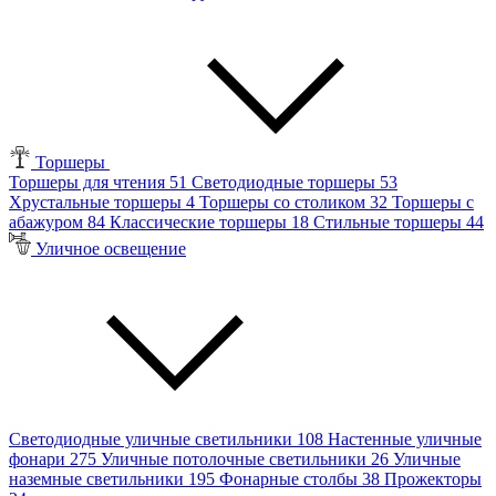
Торшеры
Торшеры для чтения
51
Светодиодные торшеры
53
Хрустальные торшеры
4
Торшеры со столиком
32
Торшеры с
абажуром
84
Классические торшеры
18
Стильные торшеры
44
Уличное освещение
Светодиодные уличные светильники
108
Настенные уличные
фонари
275
Уличные потолочные светильники
26
Уличные
наземные светильники
195
Фонарные столбы
38
Прожекторы