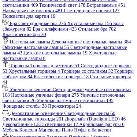
светильники
409
Технический свет
178
Встраиваемые
451
Накладные светильники
481
Светодиодные панели
127
Подсветки для картин
19
Бра
Светодиодные бра
276
Хрустальные бра
156
Бра с
абажурами
82
Бра с плафонами
423
Стильные бра
702
Классические бра
30
Настольные лампы
Декоративные настольные лампы
384
Офисные настольные лампы
55
Светодиодные настольные
лампы
43
Детские настольные лампы
19
Хрустальные
настольные лампы
8
Торшеры
Торшеры для чтения
51
Светодиодные торшеры
53
Хрустальные торшеры
4
Торшеры со столиком
32
Торшеры
с абажуром
84
Классические торшеры
18
Стильные торшеры
44
Уличное освещение
Светодиодные уличные светильники
108
Настенные уличные фонари
275
Уличные потолочные
светильники
26
Уличные наземные светильники
195
Фонарные столбы
38
Прожекторы
24
Декоративное освещение
Светодиодные ленты
60
Светодиодные гирлянды
201
Дюралайт (Duralight LED)
46
Декоративные LED светильники
12
Акриловые фигуры
6
Мебель
Консоли
Манекены
Пано
Пуфы и банкетки