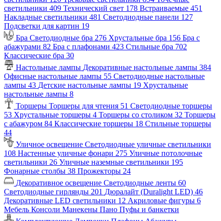
светильники
409
Технический свет
178
Встраиваемые
451
Накладные светильники
481
Светодиодные панели
127
Подсветки для картин
19
Бра
Светодиодные бра
276
Хрустальные бра
156
Бра с
абажурами
82
Бра с плафонами
423
Стильные бра
702
Классические бра
30
Настольные лампы
Декоративные настольные лампы
384
Офисные настольные лампы
55
Светодиодные настольные
лампы
43
Детские настольные лампы
19
Хрустальные
настольные лампы
8
Торшеры
Торшеры для чтения
51
Светодиодные торшеры
53
Хрустальные торшеры
4
Торшеры со столиком
32
Торшеры
с абажуром
84
Классические торшеры
18
Стильные торшеры
44
Уличное освещение
Светодиодные уличные светильники
108
Настенные уличные фонари
275
Уличные потолочные
светильники
26
Уличные наземные светильники
195
Фонарные столбы
38
Прожекторы
24
Декоративное освещение
Светодиодные ленты
60
Светодиодные гирлянды
201
Дюралайт (Duralight LED)
46
Декоративные LED светильники
12
Акриловые фигуры
6
Мебель
Консоли
Манекены
Пано
Пуфы и банкетки