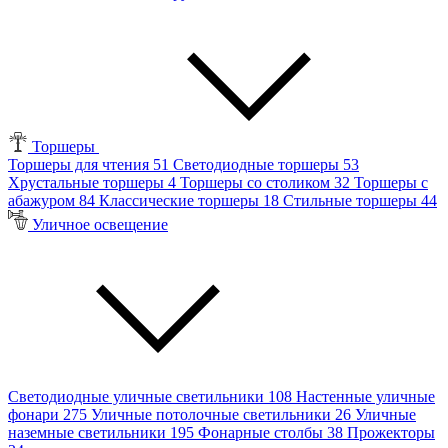
Торшеры
Торшеры для чтения
51
Светодиодные торшеры
53
Хрустальные торшеры
4
Торшеры со столиком
32
Торшеры с
абажуром
84
Классические торшеры
18
Стильные торшеры
44
Уличное освещение
Светодиодные уличные светильники
108
Настенные уличные
фонари
275
Уличные потолочные светильники
26
Уличные
наземные светильники
195
Фонарные столбы
38
Прожекторы