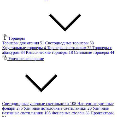
Торшеры
Торшеры для чтения
51
Светодиодные торшеры
53
Хрустальные торшеры
4
Торшеры со столиком
32
Торшеры с
абажуром
84
Классические торшеры
18
Стильные торшеры
44
Уличное освещение
Светодиодные уличные светильники
108
Настенные уличные
фонари
275
Уличные потолочные светильники
26
Уличные
наземные светильники
195
Фонарные столбы
38
Прожекторы