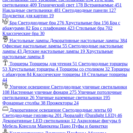
светильники
409
Технический свет
178
Встраиваемые
451
Накладные светильники
481
Светодиодные панели
127
Подсветки для картин
19
Бра
Светодиодные бра
276
Хрустальные бра
156
Бра с
абажурами
82
Бра с плафонами
423
Стильные бра
702
Классические бра
30
Настольные лампы
Декоративные настольные лампы
384
Офисные настольные лампы
55
Светодиодные настольные
лампы
43
Детские настольные лампы
19
Хрустальные
настольные лампы
8
Торшеры
Торшеры для чтения
51
Светодиодные торшеры
53
Хрустальные торшеры
4
Торшеры со столиком
32
Торшеры
с абажуром
84
Классические торшеры
18
Стильные торшеры
44
Уличное освещение
Светодиодные уличные светильники
108
Настенные уличные фонари
275
Уличные потолочные
светильники
26
Уличные наземные светильники
195
Фонарные столбы
38
Прожекторы
24
Декоративное освещение
Светодиодные ленты
60
Светодиодные гирлянды
201
Дюралайт (Duralight LED)
46
Декоративные LED светильники
12
Акриловые фигуры
6
Мебель
Консоли
Манекены
Пано
Пуфы и банкетки