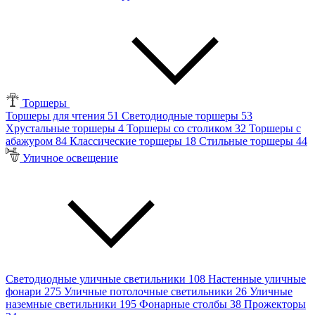
Торшеры
Торшеры для чтения
51
Светодиодные торшеры
53
Хрустальные торшеры
4
Торшеры со столиком
32
Торшеры с
абажуром
84
Классические торшеры
18
Стильные торшеры
44
Уличное освещение
Светодиодные уличные светильники
108
Настенные уличные
фонари
275
Уличные потолочные светильники
26
Уличные
наземные светильники
195
Фонарные столбы
38
Прожекторы