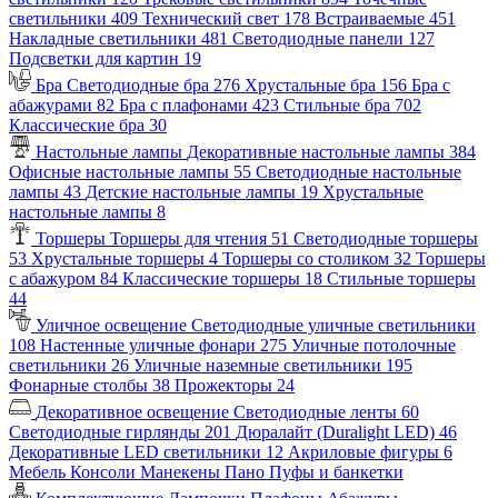
светильники
409
Технический свет
178
Встраиваемые
451
Накладные светильники
481
Светодиодные панели
127
Подсветки для картин
19
Бра
Светодиодные бра
276
Хрустальные бра
156
Бра с
абажурами
82
Бра с плафонами
423
Стильные бра
702
Классические бра
30
Настольные лампы
Декоративные настольные лампы
384
Офисные настольные лампы
55
Светодиодные настольные
лампы
43
Детские настольные лампы
19
Хрустальные
настольные лампы
8
Торшеры
Торшеры для чтения
51
Светодиодные торшеры
53
Хрустальные торшеры
4
Торшеры со столиком
32
Торшеры
с абажуром
84
Классические торшеры
18
Стильные торшеры
44
Уличное освещение
Светодиодные уличные светильники
108
Настенные уличные фонари
275
Уличные потолочные
светильники
26
Уличные наземные светильники
195
Фонарные столбы
38
Прожекторы
24
Декоративное освещение
Светодиодные ленты
60
Светодиодные гирлянды
201
Дюралайт (Duralight LED)
46
Декоративные LED светильники
12
Акриловые фигуры
6
Мебель
Консоли
Манекены
Пано
Пуфы и банкетки