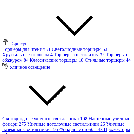
Торшеры
Торшеры для чтения
51
Светодиодные торшеры
53
Хрустальные торшеры
4
Торшеры со столиком
32
Торшеры с
абажуром
84
Классические торшеры
18
Стильные торшеры
44
Уличное освещение
Светодиодные уличные светильники
108
Настенные уличные
фонари
275
Уличные потолочные светильники
26
Уличные
наземные светильники
195
Фонарные столбы
38
Прожекторы