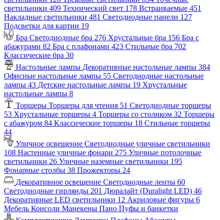
светильники
409
Технический свет
178
Встраиваемые
451
Накладные светильники
481
Светодиодные панели
127
Подсветки для картин
19
Бра
Светодиодные бра
276
Хрустальные бра
156
Бра с
абажурами
82
Бра с плафонами
423
Стильные бра
702
Классические бра
30
Настольные лампы
Декоративные настольные лампы
384
Офисные настольные лампы
55
Светодиодные настольные
лампы
43
Детские настольные лампы
19
Хрустальные
настольные лампы
8
Торшеры
Торшеры для чтения
51
Светодиодные торшеры
53
Хрустальные торшеры
4
Торшеры со столиком
32
Торшеры
с абажуром
84
Классические торшеры
18
Стильные торшеры
44
Уличное освещение
Светодиодные уличные светильники
108
Настенные уличные фонари
275
Уличные потолочные
светильники
26
Уличные наземные светильники
195
Фонарные столбы
38
Прожекторы
24
Декоративное освещение
Светодиодные ленты
60
Светодиодные гирлянды
201
Дюралайт (Duralight LED)
46
Декоративные LED светильники
12
Акриловые фигуры
6
Мебель
Консоли
Манекены
Пано
Пуфы и банкетки