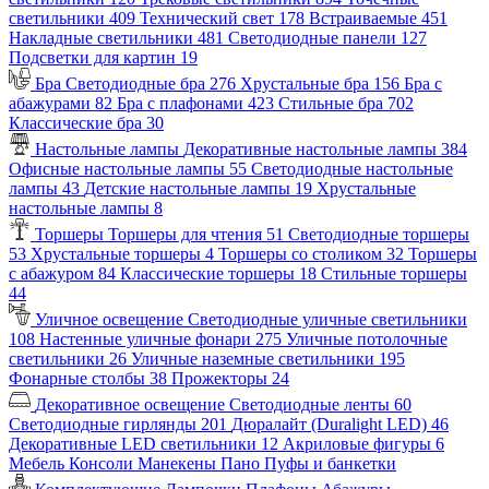
светильники
409
Технический свет
178
Встраиваемые
451
Накладные светильники
481
Светодиодные панели
127
Подсветки для картин
19
Бра
Светодиодные бра
276
Хрустальные бра
156
Бра с
абажурами
82
Бра с плафонами
423
Стильные бра
702
Классические бра
30
Настольные лампы
Декоративные настольные лампы
384
Офисные настольные лампы
55
Светодиодные настольные
лампы
43
Детские настольные лампы
19
Хрустальные
настольные лампы
8
Торшеры
Торшеры для чтения
51
Светодиодные торшеры
53
Хрустальные торшеры
4
Торшеры со столиком
32
Торшеры
с абажуром
84
Классические торшеры
18
Стильные торшеры
44
Уличное освещение
Светодиодные уличные светильники
108
Настенные уличные фонари
275
Уличные потолочные
светильники
26
Уличные наземные светильники
195
Фонарные столбы
38
Прожекторы
24
Декоративное освещение
Светодиодные ленты
60
Светодиодные гирлянды
201
Дюралайт (Duralight LED)
46
Декоративные LED светильники
12
Акриловые фигуры
6
Мебель
Консоли
Манекены
Пано
Пуфы и банкетки