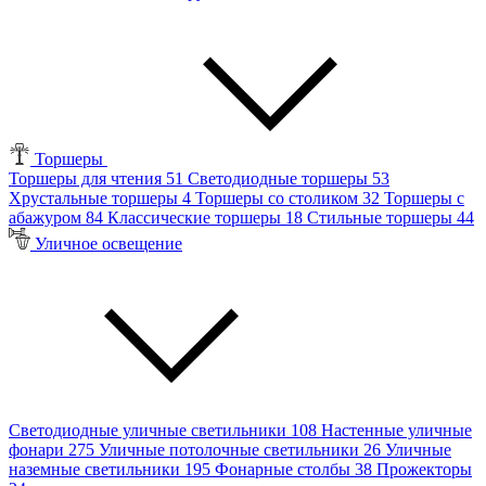
Торшеры
Торшеры для чтения
51
Светодиодные торшеры
53
Хрустальные торшеры
4
Торшеры со столиком
32
Торшеры с
абажуром
84
Классические торшеры
18
Стильные торшеры
44
Уличное освещение
Светодиодные уличные светильники
108
Настенные уличные
фонари
275
Уличные потолочные светильники
26
Уличные
наземные светильники
195
Фонарные столбы
38
Прожекторы