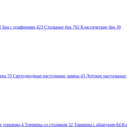
2
Бра с плафонами
423
Стильные бра
702
Классические бра
30
ампы
55
Светодиодные настольные лампы
43
Детские настольны
е торшеры
4
Торшеры со столиком
32
Торшеры с абажуром
84
Кл