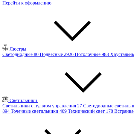
Перейти к оформлению
Люстры
Светодиодные
80
Подвесные
2926
Потолочные
983
Хрустальн
Светильники
Светильники с пультом управления
27
Светодиодные светиль
894
Точечные светильники
409
Технический свет
178
Встраив