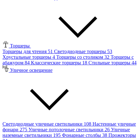
Торшеры
Торшеры для чтения
51
Светодиодные торшеры
53
Хрустальные торшеры
4
Торшеры со столиком
32
Торшеры с
абажуром
84
Классические торшеры
18
Стильные торшеры
44
Уличное освещение
Светодиодные уличные светильники
108
Настенные уличные
фонари
275
Уличные потолочные светильники
26
Уличные
наземные светильники
195
Фонарные столбы
38
Прожекторы