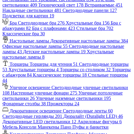
светильники
409
Технический свет
178
Встраиваемые
451
Накладные светильники
481
Светодиодные панели
127
Подсветки для картин
19
Бра
Светодиодные бра
276
Хрустальные бра
156
Бра с
абажурами
82
Бра с плафонами
423
Стильные бра
702
Классические бра
30
Настольные лампы
Декоративные настольные лампы
384
Офисные настольные лампы
55
Светодиодные настольные
лампы
43
Детские настольные лампы
19
Хрустальные
настольные лампы
8
Торшеры
Торшеры для чтения
51
Светодиодные торшеры
53
Хрустальные торшеры
4
Торшеры со столиком
32
Торшеры
с абажуром
84
Классические торшеры
18
Стильные торшеры
44
Уличное освещение
Светодиодные уличные светильники
108
Настенные уличные фонари
275
Уличные потолочные
светильники
26
Уличные наземные светильники
195
Фонарные столбы
38
Прожекторы
24
Декоративное освещение
Светодиодные ленты
60
Светодиодные гирлянды
201
Дюралайт (Duralight LED)
46
Декоративные LED светильники
12
Акриловые фигуры
6
Мебель
Консоли
Манекены
Пано
Пуфы и банкетки