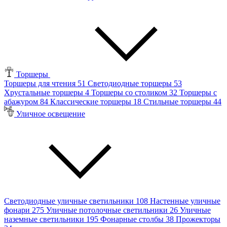
Торшеры
Торшеры для чтения
51
Светодиодные торшеры
53
Хрустальные торшеры
4
Торшеры со столиком
32
Торшеры с
абажуром
84
Классические торшеры
18
Стильные торшеры
44
Уличное освещение
Светодиодные уличные светильники
108
Настенные уличные
фонари
275
Уличные потолочные светильники
26
Уличные
наземные светильники
195
Фонарные столбы
38
Прожекторы