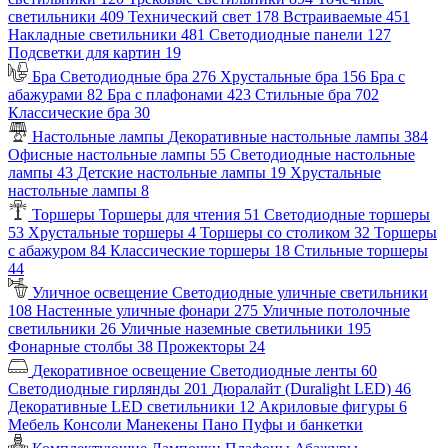
светильники
409
Технический свет
178
Встраиваемые
451
Накладные светильники
481
Светодиодные панели
127
Подсветки для картин
19
Бра
Светодиодные бра
276
Хрустальные бра
156
Бра с
абажурами
82
Бра с плафонами
423
Стильные бра
702
Классические бра
30
Настольные лампы
Декоративные настольные лампы
384
Офисные настольные лампы
55
Светодиодные настольные
лампы
43
Детские настольные лампы
19
Хрустальные
настольные лампы
8
Торшеры
Торшеры для чтения
51
Светодиодные торшеры
53
Хрустальные торшеры
4
Торшеры со столиком
32
Торшеры
с абажуром
84
Классические торшеры
18
Стильные торшеры
44
Уличное освещение
Светодиодные уличные светильники
108
Настенные уличные фонари
275
Уличные потолочные
светильники
26
Уличные наземные светильники
195
Фонарные столбы
38
Прожекторы
24
Декоративное освещение
Светодиодные ленты
60
Светодиодные гирлянды
201
Дюралайт (Duralight LED)
46
Декоративные LED светильники
12
Акриловые фигуры
6
Мебель
Консоли
Манекены
Пано
Пуфы и банкетки