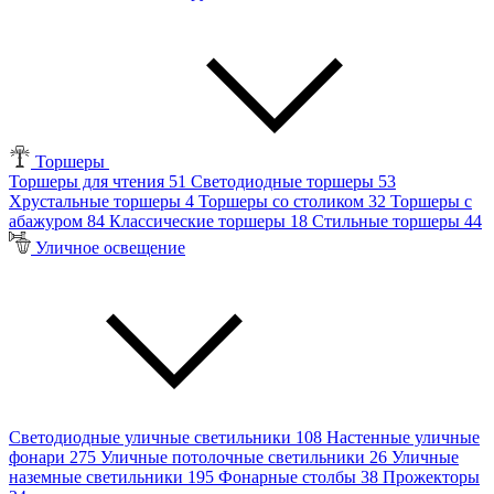
Торшеры
Торшеры для чтения
51
Светодиодные торшеры
53
Хрустальные торшеры
4
Торшеры со столиком
32
Торшеры с
абажуром
84
Классические торшеры
18
Стильные торшеры
44
Уличное освещение
Светодиодные уличные светильники
108
Настенные уличные
фонари
275
Уличные потолочные светильники
26
Уличные
наземные светильники
195
Фонарные столбы
38
Прожекторы