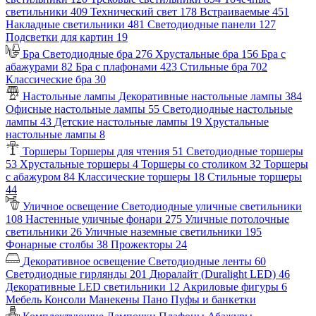
светильники
409
Технический свет
178
Встраиваемые
451
Накладные светильники
481
Светодиодные панели
127
Подсветки для картин
19
Бра
Светодиодные бра
276
Хрустальные бра
156
Бра с
абажурами
82
Бра с плафонами
423
Стильные бра
702
Классические бра
30
Настольные лампы
Декоративные настольные лампы
384
Офисные настольные лампы
55
Светодиодные настольные
лампы
43
Детские настольные лампы
19
Хрустальные
настольные лампы
8
Торшеры
Торшеры для чтения
51
Светодиодные торшеры
53
Хрустальные торшеры
4
Торшеры со столиком
32
Торшеры
с абажуром
84
Классические торшеры
18
Стильные торшеры
44
Уличное освещение
Светодиодные уличные светильники
108
Настенные уличные фонари
275
Уличные потолочные
светильники
26
Уличные наземные светильники
195
Фонарные столбы
38
Прожекторы
24
Декоративное освещение
Светодиодные ленты
60
Светодиодные гирлянды
201
Дюралайт (Duralight LED)
46
Декоративные LED светильники
12
Акриловые фигуры
6
Мебель
Консоли
Манекены
Пано
Пуфы и банкетки