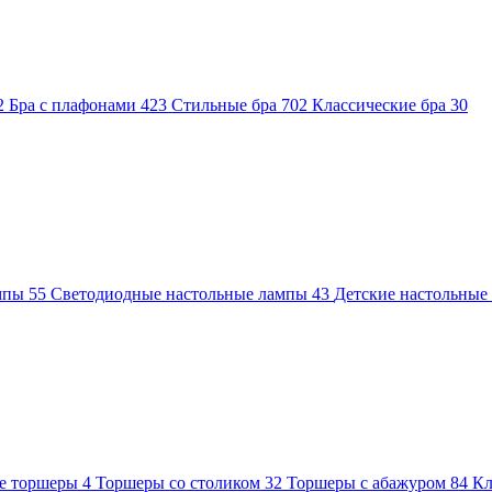
2
Бра с плафонами
423
Стильные бра
702
Классические бра
30
ампы
55
Светодиодные настольные лампы
43
Детские настольны
е торшеры
4
Торшеры со столиком
32
Торшеры с абажуром
84
Кл