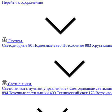
Перейти к оформлению
Люстры
Светодиодные
80
Подвесные
2926
Потолочные
983
Хрустальн
Светильники
Светильники с пультом управления
27
Светодиодные светиль
894
Точечные светильники
409
Технический свет
178
Встраив