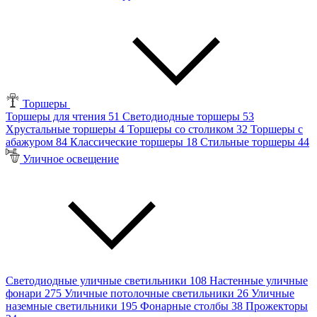
Торшеры
Торшеры для чтения
51
Светодиодные торшеры
53
Хрустальные торшеры
4
Торшеры со столиком
32
Торшеры с
абажуром
84
Классические торшеры
18
Стильные торшеры
44
Уличное освещение
Светодиодные уличные светильники
108
Настенные уличные
фонари
275
Уличные потолочные светильники
26
Уличные
наземные светильники
195
Фонарные столбы
38
Прожекторы