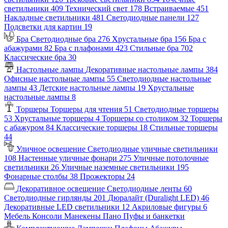
светильники
409
Технический свет
178
Встраиваемые
451
Накладные светильники
481
Светодиодные панели
127
Подсветки для картин
19
Бра
Светодиодные бра
276
Хрустальные бра
156
Бра с
абажурами
82
Бра с плафонами
423
Стильные бра
702
Классические бра
30
Настольные лампы
Декоративные настольные лампы
384
Офисные настольные лампы
55
Светодиодные настольные
лампы
43
Детские настольные лампы
19
Хрустальные
настольные лампы
8
Торшеры
Торшеры для чтения
51
Светодиодные торшеры
53
Хрустальные торшеры
4
Торшеры со столиком
32
Торшеры
с абажуром
84
Классические торшеры
18
Стильные торшеры
44
Уличное освещение
Светодиодные уличные светильники
108
Настенные уличные фонари
275
Уличные потолочные
светильники
26
Уличные наземные светильники
195
Фонарные столбы
38
Прожекторы
24
Декоративное освещение
Светодиодные ленты
60
Светодиодные гирлянды
201
Дюралайт (Duralight LED)
46
Декоративные LED светильники
12
Акриловые фигуры
6
Мебель
Консоли
Манекены
Пано
Пуфы и банкетки