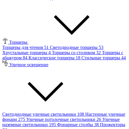
Торшеры
Торшеры для чтения
51
Светодиодные торшеры
53
Хрустальные торшеры
4
Торшеры со столиком
32
Торшеры с
абажуром
84
Классические торшеры
18
Стильные торшеры
44
Уличное освещение
Светодиодные уличные светильники
108
Настенные уличные
фонари
275
Уличные потолочные светильники
26
Уличные
наземные светильники
195
Фонарные столбы
38
Прожекторы