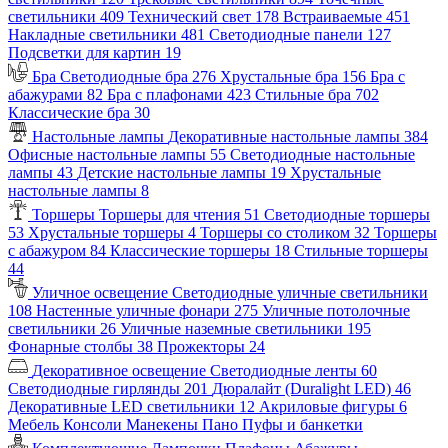
светильники
409
Технический свет
178
Встраиваемые
451
Накладные светильники
481
Светодиодные панели
127
Подсветки для картин
19
Бра
Светодиодные бра
276
Хрустальные бра
156
Бра с
абажурами
82
Бра с плафонами
423
Стильные бра
702
Классические бра
30
Настольные лампы
Декоративные настольные лампы
384
Офисные настольные лампы
55
Светодиодные настольные
лампы
43
Детские настольные лампы
19
Хрустальные
настольные лампы
8
Торшеры
Торшеры для чтения
51
Светодиодные торшеры
53
Хрустальные торшеры
4
Торшеры со столиком
32
Торшеры
с абажуром
84
Классические торшеры
18
Стильные торшеры
44
Уличное освещение
Светодиодные уличные светильники
108
Настенные уличные фонари
275
Уличные потолочные
светильники
26
Уличные наземные светильники
195
Фонарные столбы
38
Прожекторы
24
Декоративное освещение
Светодиодные ленты
60
Светодиодные гирлянды
201
Дюралайт (Duralight LED)
46
Декоративные LED светильники
12
Акриловые фигуры
6
Мебель
Консоли
Манекены
Пано
Пуфы и банкетки