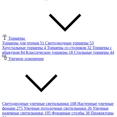
Торшеры
Торшеры для чтения
51
Светодиодные торшеры
53
Хрустальные торшеры
4
Торшеры со столиком
32
Торшеры с
абажуром
84
Классические торшеры
18
Стильные торшеры
44
Уличное освещение
Светодиодные уличные светильники
108
Настенные уличные
фонари
275
Уличные потолочные светильники
26
Уличные
наземные светильники
195
Фонарные столбы
38
Прожекторы