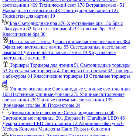
светильники
409
Технический свет
178
Встраиваемые
451
Накладные светильники
481
Светодиодные панели
127
Подсветки для картин
19
Бра
Светодиодные бра
276
Хрустальные бра
156
Бра с
абажурами
82
Бра с плафонами
423
Стильные бра
702
Классические бра
30
Настольные лампы
Декоративные настольные лампы
384
Офисные настольные лампы
55
Светодиодные настольные
лампы
43
Детские настольные лампы
19
Хрустальные
настольные лампы
8
Торшеры
Торшеры для чтения
51
Светодиодные торшеры
53
Хрустальные торшеры
4
Торшеры со столиком
32
Торшеры
с абажуром
84
Классические торшеры
18
Стильные торшеры
44
Уличное освещение
Светодиодные уличные светильники
108
Настенные уличные фонари
275
Уличные потолочные
светильники
26
Уличные наземные светильники
195
Фонарные столбы
38
Прожекторы
24
Декоративное освещение
Светодиодные ленты
60
Светодиодные гирлянды
201
Дюралайт (Duralight LED)
46
Декоративные LED светильники
12
Акриловые фигуры
6
Мебель
Консоли
Манекены
Пано
Пуфы и банкетки