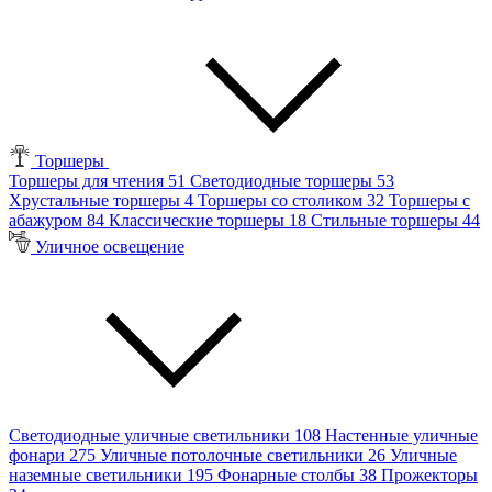
Торшеры
Торшеры для чтения
51
Светодиодные торшеры
53
Хрустальные торшеры
4
Торшеры со столиком
32
Торшеры с
абажуром
84
Классические торшеры
18
Стильные торшеры
44
Уличное освещение
Светодиодные уличные светильники
108
Настенные уличные
фонари
275
Уличные потолочные светильники
26
Уличные
наземные светильники
195
Фонарные столбы
38
Прожекторы