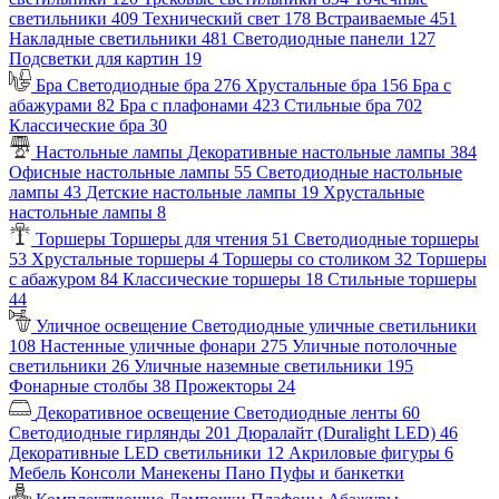
светильники
409
Технический свет
178
Встраиваемые
451
Накладные светильники
481
Светодиодные панели
127
Подсветки для картин
19
Бра
Светодиодные бра
276
Хрустальные бра
156
Бра с
абажурами
82
Бра с плафонами
423
Стильные бра
702
Классические бра
30
Настольные лампы
Декоративные настольные лампы
384
Офисные настольные лампы
55
Светодиодные настольные
лампы
43
Детские настольные лампы
19
Хрустальные
настольные лампы
8
Торшеры
Торшеры для чтения
51
Светодиодные торшеры
53
Хрустальные торшеры
4
Торшеры со столиком
32
Торшеры
с абажуром
84
Классические торшеры
18
Стильные торшеры
44
Уличное освещение
Светодиодные уличные светильники
108
Настенные уличные фонари
275
Уличные потолочные
светильники
26
Уличные наземные светильники
195
Фонарные столбы
38
Прожекторы
24
Декоративное освещение
Светодиодные ленты
60
Светодиодные гирлянды
201
Дюралайт (Duralight LED)
46
Декоративные LED светильники
12
Акриловые фигуры
6
Мебель
Консоли
Манекены
Пано
Пуфы и банкетки