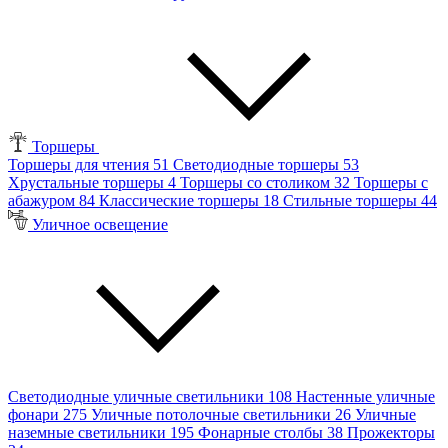
Торшеры
Торшеры для чтения
51
Светодиодные торшеры
53
Хрустальные торшеры
4
Торшеры со столиком
32
Торшеры с
абажуром
84
Классические торшеры
18
Стильные торшеры
44
Уличное освещение
Светодиодные уличные светильники
108
Настенные уличные
фонари
275
Уличные потолочные светильники
26
Уличные
наземные светильники
195
Фонарные столбы
38
Прожекторы