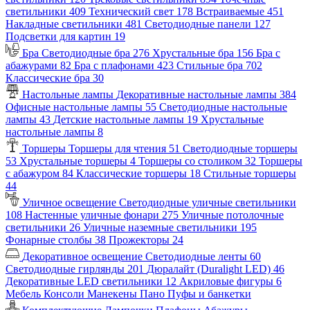
светильники
409
Технический свет
178
Встраиваемые
451
Накладные светильники
481
Светодиодные панели
127
Подсветки для картин
19
Бра
Светодиодные бра
276
Хрустальные бра
156
Бра с
абажурами
82
Бра с плафонами
423
Стильные бра
702
Классические бра
30
Настольные лампы
Декоративные настольные лампы
384
Офисные настольные лампы
55
Светодиодные настольные
лампы
43
Детские настольные лампы
19
Хрустальные
настольные лампы
8
Торшеры
Торшеры для чтения
51
Светодиодные торшеры
53
Хрустальные торшеры
4
Торшеры со столиком
32
Торшеры
с абажуром
84
Классические торшеры
18
Стильные торшеры
44
Уличное освещение
Светодиодные уличные светильники
108
Настенные уличные фонари
275
Уличные потолочные
светильники
26
Уличные наземные светильники
195
Фонарные столбы
38
Прожекторы
24
Декоративное освещение
Светодиодные ленты
60
Светодиодные гирлянды
201
Дюралайт (Duralight LED)
46
Декоративные LED светильники
12
Акриловые фигуры
6
Мебель
Консоли
Манекены
Пано
Пуфы и банкетки