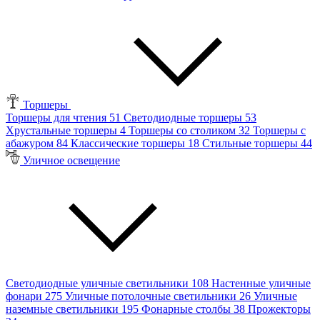
Торшеры
Торшеры для чтения
51
Светодиодные торшеры
53
Хрустальные торшеры
4
Торшеры со столиком
32
Торшеры с
абажуром
84
Классические торшеры
18
Стильные торшеры
44
Уличное освещение
Светодиодные уличные светильники
108
Настенные уличные
фонари
275
Уличные потолочные светильники
26
Уличные
наземные светильники
195
Фонарные столбы
38
Прожекторы