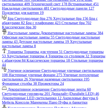
светильники
409
Технический свет
178
Встраиваемые
451
Накладные светильники
481
Светодиодные панели
127
Подсветки для картин
19
Бра
Светодиодные бра
276
Хрустальные бра
156
Бра с
абажурами
82
Бра с плафонами
423
Стильные бра
702
Классические бра
30
Настольные лампы
Декоративные настольные лампы
384
Офисные настольные лампы
55
Светодиодные настольные
лампы
43
Детские настольные лампы
19
Хрустальные
настольные лампы
8
Торшеры
Торшеры для чтения
51
Светодиодные торшеры
53
Хрустальные торшеры
4
Торшеры со столиком
32
Торшеры
с абажуром
84
Классические торшеры
18
Стильные торшеры
44
Уличное освещение
Светодиодные уличные светильники
108
Настенные уличные фонари
275
Уличные потолочные
светильники
26
Уличные наземные светильники
195
Фонарные столбы
38
Прожекторы
24
Декоративное освещение
Светодиодные ленты
60
Светодиодные гирлянды
201
Дюралайт (Duralight LED)
46
Декоративные LED светильники
12
Акриловые фигуры
6
Мебель
Консоли
Манекены
Пано
Пуфы и банкетки