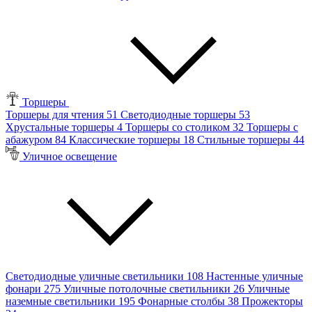
Торшеры
Торшеры для чтения
51
Светодиодные торшеры
53
Хрустальные торшеры
4
Торшеры со столиком
32
Торшеры с
абажуром
84
Классические торшеры
18
Стильные торшеры
44
Уличное освещение
Светодиодные уличные светильники
108
Настенные уличные
фонари
275
Уличные потолочные светильники
26
Уличные
наземные светильники
195
Фонарные столбы
38
Прожекторы