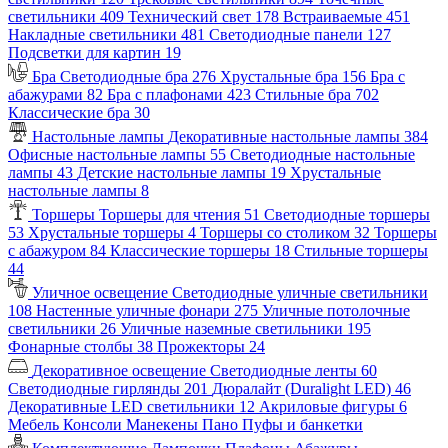
светильники
409
Технический свет
178
Встраиваемые
451
Накладные светильники
481
Светодиодные панели
127
Подсветки для картин
19
Бра
Светодиодные бра
276
Хрустальные бра
156
Бра с
абажурами
82
Бра с плафонами
423
Стильные бра
702
Классические бра
30
Настольные лампы
Декоративные настольные лампы
384
Офисные настольные лампы
55
Светодиодные настольные
лампы
43
Детские настольные лампы
19
Хрустальные
настольные лампы
8
Торшеры
Торшеры для чтения
51
Светодиодные торшеры
53
Хрустальные торшеры
4
Торшеры со столиком
32
Торшеры
с абажуром
84
Классические торшеры
18
Стильные торшеры
44
Уличное освещение
Светодиодные уличные светильники
108
Настенные уличные фонари
275
Уличные потолочные
светильники
26
Уличные наземные светильники
195
Фонарные столбы
38
Прожекторы
24
Декоративное освещение
Светодиодные ленты
60
Светодиодные гирлянды
201
Дюралайт (Duralight LED)
46
Декоративные LED светильники
12
Акриловые фигуры
6
Мебель
Консоли
Манекены
Пано
Пуфы и банкетки