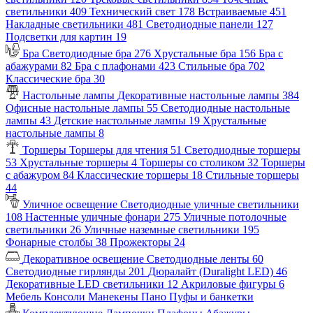
светильники
409
Технический свет
178
Встраиваемые
451
Накладные светильники
481
Светодиодные панели
127
Подсветки для картин
19
Бра
Светодиодные бра
276
Хрустальные бра
156
Бра с
абажурами
82
Бра с плафонами
423
Стильные бра
702
Классические бра
30
Настольные лампы
Декоративные настольные лампы
384
Офисные настольные лампы
55
Светодиодные настольные
лампы
43
Детские настольные лампы
19
Хрустальные
настольные лампы
8
Торшеры
Торшеры для чтения
51
Светодиодные торшеры
53
Хрустальные торшеры
4
Торшеры со столиком
32
Торшеры
с абажуром
84
Классические торшеры
18
Стильные торшеры
44
Уличное освещение
Светодиодные уличные светильники
108
Настенные уличные фонари
275
Уличные потолочные
светильники
26
Уличные наземные светильники
195
Фонарные столбы
38
Прожекторы
24
Декоративное освещение
Светодиодные ленты
60
Светодиодные гирлянды
201
Дюралайт (Duralight LED)
46
Декоративные LED светильники
12
Акриловые фигуры
6
Мебель
Консоли
Манекены
Пано
Пуфы и банкетки