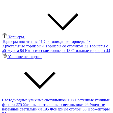
Торшеры
Торшеры для чтения
51
Светодиодные торшеры
53
Хрустальные торшеры
4
Торшеры со столиком
32
Торшеры с
абажуром
84
Классические торшеры
18
Стильные торшеры
44
Уличное освещение
Светодиодные уличные светильники
108
Настенные уличные
фонари
275
Уличные потолочные светильники
26
Уличные
наземные светильники
195
Фонарные столбы
38
Прожекторы