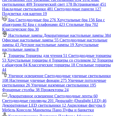
светильники
409
Технический свет
178
Встраиваемые
451
Накладные светильники
481
Светодиодные панели
127
Подсветки для картин
19
Бра
Светодиодные бра
276
Хрустальные бра
156
Бра с
абажурами
82
Бра с плафонами
423
Стильные бра
702
Классические бра
30
Настольные лампы
Декоративные настольные лампы
384
Офисные настольные лампы
55
Светодиодные настольные
лампы
43
Детские настольные лампы
19
Хрустальные
настольные лампы
8
Торшеры
Торшеры для чтения
51
Светодиодные торшеры
53
Хрустальные торшеры
4
Торшеры со столиком
32
Торшеры
с абажуром
84
Классические торшеры
18
Стильные торшеры
44
Уличное освещение
Светодиодные уличные светильники
108
Настенные уличные фонари
275
Уличные потолочные
светильники
26
Уличные наземные светильники
195
Фонарные столбы
38
Прожекторы
24
Декоративное освещение
Светодиодные ленты
60
Светодиодные гирлянды
201
Дюралайт (Duralight LED)
46
Декоративные LED светильники
12
Акриловые фигуры
6
Мебель
Консоли
Манекены
Пано
Пуфы и банкетки