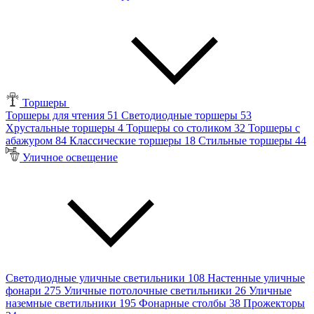
Торшеры
Торшеры для чтения
51
Светодиодные торшеры
53
Хрустальные торшеры
4
Торшеры со столиком
32
Торшеры с
абажуром
84
Классические торшеры
18
Стильные торшеры
44
Уличное освещение
Светодиодные уличные светильники
108
Настенные уличные
фонари
275
Уличные потолочные светильники
26
Уличные
наземные светильники
195
Фонарные столбы
38
Прожекторы