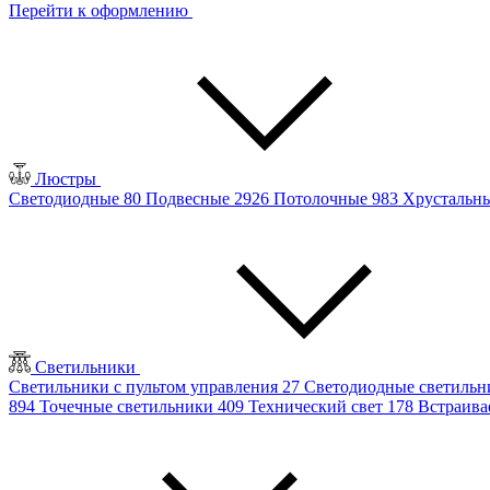
Перейти к оформлению
Люстры
Светодиодные
80
Подвесные
2926
Потолочные
983
Хрустальн
Светильники
Светильники с пультом управления
27
Светодиодные светиль
894
Точечные светильники
409
Технический свет
178
Встраив