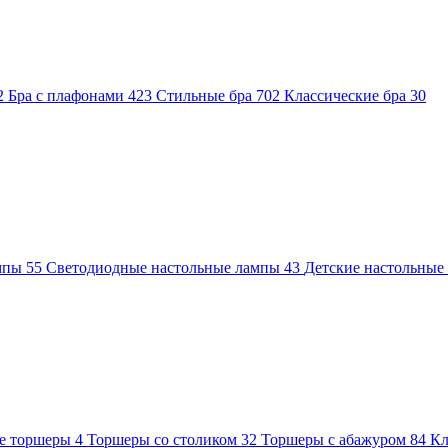
2
Бра с плафонами
423
Стильные бра
702
Классические бра
30
ампы
55
Светодиодные настольные лампы
43
Детские настольны
е торшеры
4
Торшеры со столиком
32
Торшеры с абажуром
84
Кл