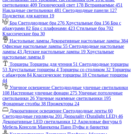
светильники
409
Технический свет
178
Встраиваемые
451
Накладные светильники
481
Светодиодные панели
127
Подсветки для картин
19
Бра
Светодиодные бра
276
Хрустальные бра
156
Бра с
абажурами
82
Бра с плафонами
423
Стильные бра
702
Классические бра
30
Настольные лампы
Декоративные настольные лампы
384
Офисные настольные лампы
55
Светодиодные настольные
лампы
43
Детские настольные лампы
19
Хрустальные
настольные лампы
8
Торшеры
Торшеры для чтения
51
Светодиодные торшеры
53
Хрустальные торшеры
4
Торшеры со столиком
32
Торшеры
с абажуром
84
Классические торшеры
18
Стильные торшеры
44
Уличное освещение
Светодиодные уличные светильники
108
Настенные уличные фонари
275
Уличные потолочные
светильники
26
Уличные наземные светильники
195
Фонарные столбы
38
Прожекторы
24
Декоративное освещение
Светодиодные ленты
60
Светодиодные гирлянды
201
Дюралайт (Duralight LED)
46
Декоративные LED светильники
12
Акриловые фигуры
6
Мебель
Консоли
Манекены
Пано
Пуфы и банкетки