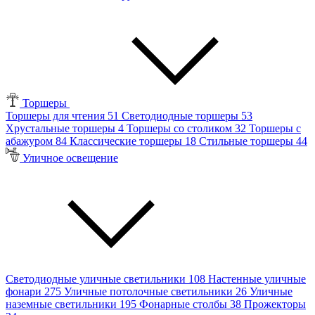
Торшеры
Торшеры для чтения
51
Светодиодные торшеры
53
Хрустальные торшеры
4
Торшеры со столиком
32
Торшеры с
абажуром
84
Классические торшеры
18
Стильные торшеры
44
Уличное освещение
Светодиодные уличные светильники
108
Настенные уличные
фонари
275
Уличные потолочные светильники
26
Уличные
наземные светильники
195
Фонарные столбы
38
Прожекторы