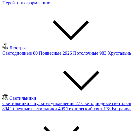
Перейти к оформлению
Люстры
Светодиодные
80
Подвесные
2926
Потолочные
983
Хрустальн
Светильники
Светильники с пультом управления
27
Светодиодные светиль
894
Точечные светильники
409
Технический свет
178
Встраив