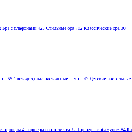
2
Бра с плафонами
423
Стильные бра
702
Классические бра
30
ампы
55
Светодиодные настольные лампы
43
Детские настольны
е торшеры
4
Торшеры со столиком
32
Торшеры с абажуром
84
Кл