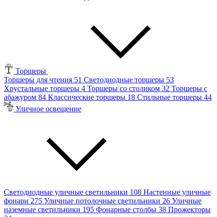
Торшеры
Торшеры для чтения
51
Светодиодные торшеры
53
Хрустальные торшеры
4
Торшеры со столиком
32
Торшеры с
абажуром
84
Классические торшеры
18
Стильные торшеры
44
Уличное освещение
Светодиодные уличные светильники
108
Настенные уличные
фонари
275
Уличные потолочные светильники
26
Уличные
наземные светильники
195
Фонарные столбы
38
Прожекторы