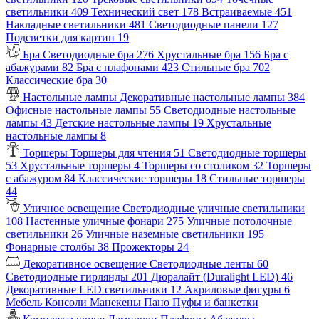
светильники
409
Технический свет
178
Встраиваемые
451
Накладные светильники
481
Светодиодные панели
127
Подсветки для картин
19
Бра
Светодиодные бра
276
Хрустальные бра
156
Бра с
абажурами
82
Бра с плафонами
423
Стильные бра
702
Классические бра
30
Настольные лампы
Декоративные настольные лампы
384
Офисные настольные лампы
55
Светодиодные настольные
лампы
43
Детские настольные лампы
19
Хрустальные
настольные лампы
8
Торшеры
Торшеры для чтения
51
Светодиодные торшеры
53
Хрустальные торшеры
4
Торшеры со столиком
32
Торшеры
с абажуром
84
Классические торшеры
18
Стильные торшеры
44
Уличное освещение
Светодиодные уличные светильники
108
Настенные уличные фонари
275
Уличные потолочные
светильники
26
Уличные наземные светильники
195
Фонарные столбы
38
Прожекторы
24
Декоративное освещение
Светодиодные ленты
60
Светодиодные гирлянды
201
Дюралайт (Duralight LED)
46
Декоративные LED светильники
12
Акриловые фигуры
6
Мебель
Консоли
Манекены
Пано
Пуфы и банкетки