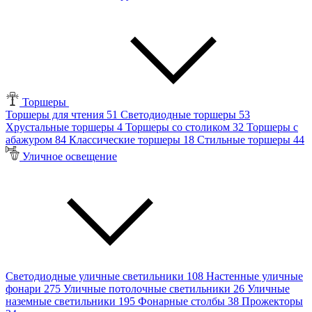
Торшеры
Торшеры для чтения
51
Светодиодные торшеры
53
Хрустальные торшеры
4
Торшеры со столиком
32
Торшеры с
абажуром
84
Классические торшеры
18
Стильные торшеры
44
Уличное освещение
Светодиодные уличные светильники
108
Настенные уличные
фонари
275
Уличные потолочные светильники
26
Уличные
наземные светильники
195
Фонарные столбы
38
Прожекторы