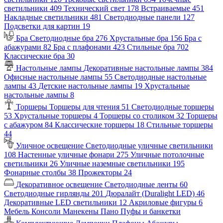
светильники
409
Технический свет
178
Встраиваемые
451
Накладные светильники
481
Светодиодные панели
127
Подсветки для картин
19
Бра
Светодиодные бра
276
Хрустальные бра
156
Бра с
абажурами
82
Бра с плафонами
423
Стильные бра
702
Классические бра
30
Настольные лампы
Декоративные настольные лампы
384
Офисные настольные лампы
55
Светодиодные настольные
лампы
43
Детские настольные лампы
19
Хрустальные
настольные лампы
8
Торшеры
Торшеры для чтения
51
Светодиодные торшеры
53
Хрустальные торшеры
4
Торшеры со столиком
32
Торшеры
с абажуром
84
Классические торшеры
18
Стильные торшеры
44
Уличное освещение
Светодиодные уличные светильники
108
Настенные уличные фонари
275
Уличные потолочные
светильники
26
Уличные наземные светильники
195
Фонарные столбы
38
Прожекторы
24
Декоративное освещение
Светодиодные ленты
60
Светодиодные гирлянды
201
Дюралайт (Duralight LED)
46
Декоративные LED светильники
12
Акриловые фигуры
6
Мебель
Консоли
Манекены
Пано
Пуфы и банкетки