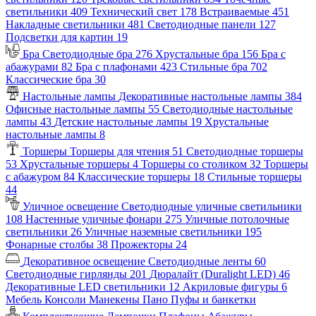
светильники
409
Технический свет
178
Встраиваемые
451
Накладные светильники
481
Светодиодные панели
127
Подсветки для картин
19
Бра
Светодиодные бра
276
Хрустальные бра
156
Бра с
абажурами
82
Бра с плафонами
423
Стильные бра
702
Классические бра
30
Настольные лампы
Декоративные настольные лампы
384
Офисные настольные лампы
55
Светодиодные настольные
лампы
43
Детские настольные лампы
19
Хрустальные
настольные лампы
8
Торшеры
Торшеры для чтения
51
Светодиодные торшеры
53
Хрустальные торшеры
4
Торшеры со столиком
32
Торшеры
с абажуром
84
Классические торшеры
18
Стильные торшеры
44
Уличное освещение
Светодиодные уличные светильники
108
Настенные уличные фонари
275
Уличные потолочные
светильники
26
Уличные наземные светильники
195
Фонарные столбы
38
Прожекторы
24
Декоративное освещение
Светодиодные ленты
60
Светодиодные гирлянды
201
Дюралайт (Duralight LED)
46
Декоративные LED светильники
12
Акриловые фигуры
6
Мебель
Консоли
Манекены
Пано
Пуфы и банкетки