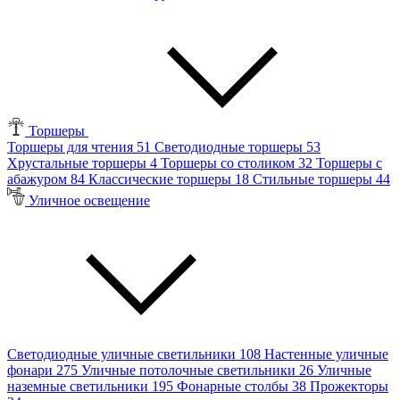
Торшеры
Торшеры для чтения
51
Светодиодные торшеры
53
Хрустальные торшеры
4
Торшеры со столиком
32
Торшеры с
абажуром
84
Классические торшеры
18
Стильные торшеры
44
Уличное освещение
Светодиодные уличные светильники
108
Настенные уличные
фонари
275
Уличные потолочные светильники
26
Уличные
наземные светильники
195
Фонарные столбы
38
Прожекторы