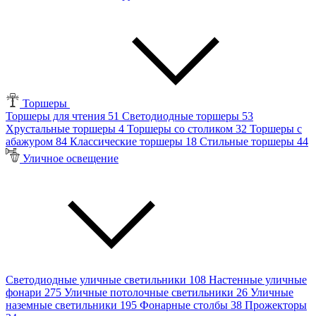
Торшеры
Торшеры для чтения
51
Светодиодные торшеры
53
Хрустальные торшеры
4
Торшеры со столиком
32
Торшеры с
абажуром
84
Классические торшеры
18
Стильные торшеры
44
Уличное освещение
Светодиодные уличные светильники
108
Настенные уличные
фонари
275
Уличные потолочные светильники
26
Уличные
наземные светильники
195
Фонарные столбы
38
Прожекторы