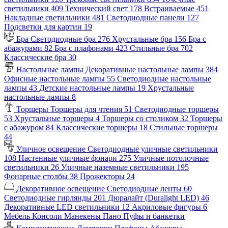
светильники
409
Технический свет
178
Встраиваемые
451
Накладные светильники
481
Светодиодные панели
127
Подсветки для картин
19
Бра
Светодиодные бра
276
Хрустальные бра
156
Бра с
абажурами
82
Бра с плафонами
423
Стильные бра
702
Классические бра
30
Настольные лампы
Декоративные настольные лампы
384
Офисные настольные лампы
55
Светодиодные настольные
лампы
43
Детские настольные лампы
19
Хрустальные
настольные лампы
8
Торшеры
Торшеры для чтения
51
Светодиодные торшеры
53
Хрустальные торшеры
4
Торшеры со столиком
32
Торшеры
с абажуром
84
Классические торшеры
18
Стильные торшеры
44
Уличное освещение
Светодиодные уличные светильники
108
Настенные уличные фонари
275
Уличные потолочные
светильники
26
Уличные наземные светильники
195
Фонарные столбы
38
Прожекторы
24
Декоративное освещение
Светодиодные ленты
60
Светодиодные гирлянды
201
Дюралайт (Duralight LED)
46
Декоративные LED светильники
12
Акриловые фигуры
6
Мебель
Консоли
Манекены
Пано
Пуфы и банкетки