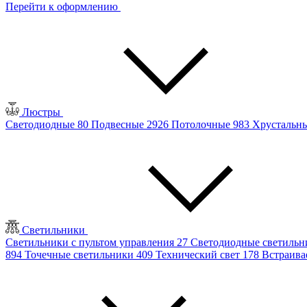
Перейти к оформлению
Люстры
Светодиодные
80
Подвесные
2926
Потолочные
983
Хрустальн
Светильники
Светильники с пультом управления
27
Светодиодные светиль
894
Точечные светильники
409
Технический свет
178
Встраив