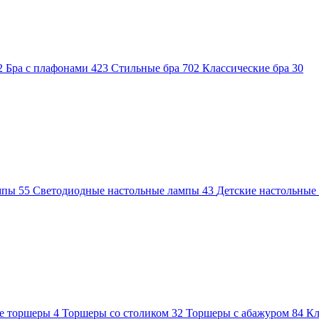
2
Бра с плафонами
423
Стильные бра
702
Классические бра
30
ампы
55
Светодиодные настольные лампы
43
Детские настольны
е торшеры
4
Торшеры со столиком
32
Торшеры с абажуром
84
Кл