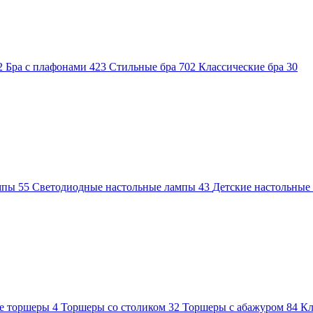
2
Бра с плафонами
423
Стильные бра
702
Классические бра
30
ампы
55
Светодиодные настольные лампы
43
Детские настольны
е торшеры
4
Торшеры со столиком
32
Торшеры с абажуром
84
Кл