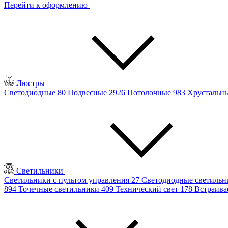
Перейти к оформлению
Люстры
Светодиодные
80
Подвесные
2926
Потолочные
983
Хрустальн
Светильники
Светильники с пультом управления
27
Светодиодные светиль
894
Точечные светильники
409
Технический свет
178
Встраив