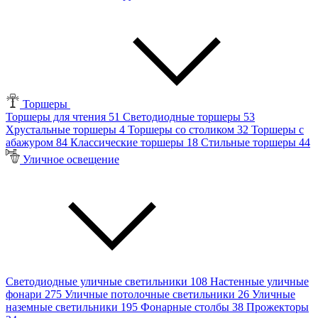
Торшеры
Торшеры для чтения
51
Светодиодные торшеры
53
Хрустальные торшеры
4
Торшеры со столиком
32
Торшеры с
абажуром
84
Классические торшеры
18
Стильные торшеры
44
Уличное освещение
Светодиодные уличные светильники
108
Настенные уличные
фонари
275
Уличные потолочные светильники
26
Уличные
наземные светильники
195
Фонарные столбы
38
Прожекторы