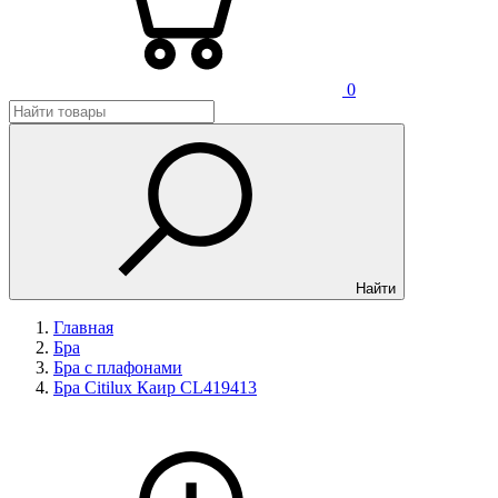
0
Найти
Главная
Бра
Бра с плафонами
Бра Citilux Каир CL419413