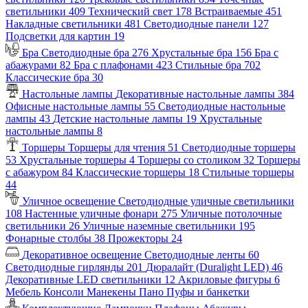
светильники
409
Технический свет
178
Встраиваемые
451
Накладные светильники
481
Светодиодные панели
127
Подсветки для картин
19
Бра
Светодиодные бра
276
Хрустальные бра
156
Бра с
абажурами
82
Бра с плафонами
423
Стильные бра
702
Классические бра
30
Настольные лампы
Декоративные настольные лампы
384
Офисные настольные лампы
55
Светодиодные настольные
лампы
43
Детские настольные лампы
19
Хрустальные
настольные лампы
8
Торшеры
Торшеры для чтения
51
Светодиодные торшеры
53
Хрустальные торшеры
4
Торшеры со столиком
32
Торшеры
с абажуром
84
Классические торшеры
18
Стильные торшеры
44
Уличное освещение
Светодиодные уличные светильники
108
Настенные уличные фонари
275
Уличные потолочные
светильники
26
Уличные наземные светильники
195
Фонарные столбы
38
Прожекторы
24
Декоративное освещение
Светодиодные ленты
60
Светодиодные гирлянды
201
Дюралайт (Duralight LED)
46
Декоративные LED светильники
12
Акриловые фигуры
6
Мебель
Консоли
Манекены
Пано
Пуфы и банкетки