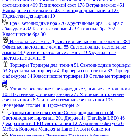
светильники
409
Технический свет
178
Встраиваемые
451
Накладные светильники
481
Светодиодные панели
127
Подсветки для картин
19
Бра
Светодиодные бра
276
Хрустальные бра
156
Бра с
абажурами
82
Бра с плафонами
423
Стильные бра
702
Классические бра
30
Настольные лампы
Декоративные настольные лампы
384
Офисные настольные лампы
55
Светодиодные настольные
лампы
43
Детские настольные лампы
19
Хрустальные
настольные лампы
8
Торшеры
Торшеры для чтения
51
Светодиодные торшеры
53
Хрустальные торшеры
4
Торшеры со столиком
32
Торшеры
с абажуром
84
Классические торшеры
18
Стильные торшеры
44
Уличное освещение
Светодиодные уличные светильники
108
Настенные уличные фонари
275
Уличные потолочные
светильники
26
Уличные наземные светильники
195
Фонарные столбы
38
Прожекторы
24
Декоративное освещение
Светодиодные ленты
60
Светодиодные гирлянды
201
Дюралайт (Duralight LED)
46
Декоративные LED светильники
12
Акриловые фигуры
6
Мебель
Консоли
Манекены
Пано
Пуфы и банкетки