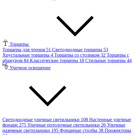
Торшеры
Торшеры для чтения
51
Светодиодные торшеры
53
Хрустальные торшеры
4
Торшеры со столиком
32
Торшеры с
абажуром
84
Классические торшеры
18
Стильные торшеры
44
Уличное освещение
Светодиодные уличные светильники
108
Настенные уличные
фонари
275
Уличные потолочные светильники
26
Уличные
наземные светильники
195
Фонарные столбы
38
Прожекторы