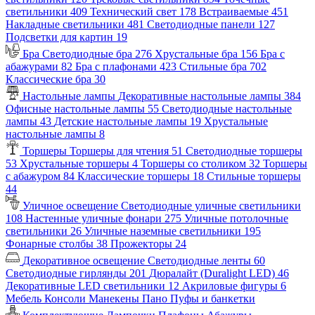
светильники
409
Технический свет
178
Встраиваемые
451
Накладные светильники
481
Светодиодные панели
127
Подсветки для картин
19
Бра
Светодиодные бра
276
Хрустальные бра
156
Бра с
абажурами
82
Бра с плафонами
423
Стильные бра
702
Классические бра
30
Настольные лампы
Декоративные настольные лампы
384
Офисные настольные лампы
55
Светодиодные настольные
лампы
43
Детские настольные лампы
19
Хрустальные
настольные лампы
8
Торшеры
Торшеры для чтения
51
Светодиодные торшеры
53
Хрустальные торшеры
4
Торшеры со столиком
32
Торшеры
с абажуром
84
Классические торшеры
18
Стильные торшеры
44
Уличное освещение
Светодиодные уличные светильники
108
Настенные уличные фонари
275
Уличные потолочные
светильники
26
Уличные наземные светильники
195
Фонарные столбы
38
Прожекторы
24
Декоративное освещение
Светодиодные ленты
60
Светодиодные гирлянды
201
Дюралайт (Duralight LED)
46
Декоративные LED светильники
12
Акриловые фигуры
6
Мебель
Консоли
Манекены
Пано
Пуфы и банкетки