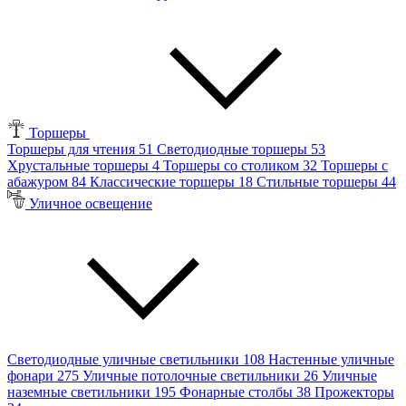
Торшеры
Торшеры для чтения
51
Светодиодные торшеры
53
Хрустальные торшеры
4
Торшеры со столиком
32
Торшеры с
абажуром
84
Классические торшеры
18
Стильные торшеры
44
Уличное освещение
Светодиодные уличные светильники
108
Настенные уличные
фонари
275
Уличные потолочные светильники
26
Уличные
наземные светильники
195
Фонарные столбы
38
Прожекторы