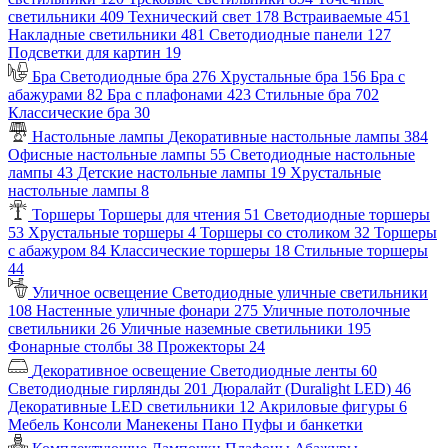
светильники
409
Технический свет
178
Встраиваемые
451
Накладные светильники
481
Светодиодные панели
127
Подсветки для картин
19
Бра
Светодиодные бра
276
Хрустальные бра
156
Бра с
абажурами
82
Бра с плафонами
423
Стильные бра
702
Классические бра
30
Настольные лампы
Декоративные настольные лампы
384
Офисные настольные лампы
55
Светодиодные настольные
лампы
43
Детские настольные лампы
19
Хрустальные
настольные лампы
8
Торшеры
Торшеры для чтения
51
Светодиодные торшеры
53
Хрустальные торшеры
4
Торшеры со столиком
32
Торшеры
с абажуром
84
Классические торшеры
18
Стильные торшеры
44
Уличное освещение
Светодиодные уличные светильники
108
Настенные уличные фонари
275
Уличные потолочные
светильники
26
Уличные наземные светильники
195
Фонарные столбы
38
Прожекторы
24
Декоративное освещение
Светодиодные ленты
60
Светодиодные гирлянды
201
Дюралайт (Duralight LED)
46
Декоративные LED светильники
12
Акриловые фигуры
6
Мебель
Консоли
Манекены
Пано
Пуфы и банкетки