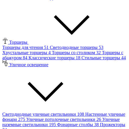
Торшеры
Торшеры для чтения
51
Светодиодные торшеры
53
Хрустальные торшеры
4
Торшеры со столиком
32
Торшеры с
абажуром
84
Классические торшеры
18
Стильные торшеры
44
Уличное освещение
Светодиодные уличные светильники
108
Настенные уличные
фонари
275
Уличные потолочные светильники
26
Уличные
наземные светильники
195
Фонарные столбы
38
Прожекторы