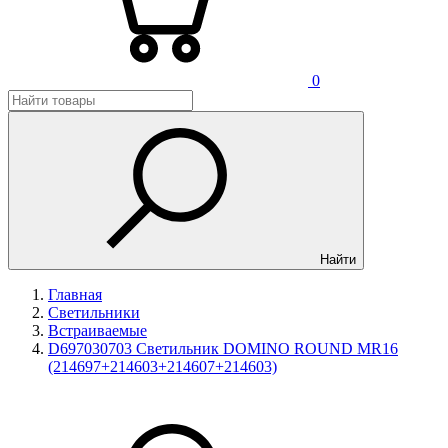
0
Найти
Главная
Светильники
Встраиваемые
D697030703 Светильник DOMINO ROUND МR16
(214697+214603+214607+214603)