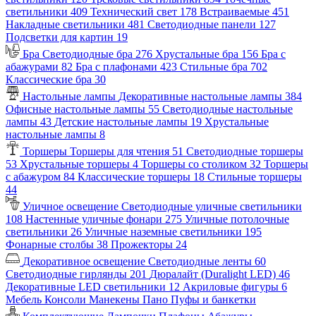
светильники
409
Технический свет
178
Встраиваемые
451
Накладные светильники
481
Светодиодные панели
127
Подсветки для картин
19
Бра
Светодиодные бра
276
Хрустальные бра
156
Бра с
абажурами
82
Бра с плафонами
423
Стильные бра
702
Классические бра
30
Настольные лампы
Декоративные настольные лампы
384
Офисные настольные лампы
55
Светодиодные настольные
лампы
43
Детские настольные лампы
19
Хрустальные
настольные лампы
8
Торшеры
Торшеры для чтения
51
Светодиодные торшеры
53
Хрустальные торшеры
4
Торшеры со столиком
32
Торшеры
с абажуром
84
Классические торшеры
18
Стильные торшеры
44
Уличное освещение
Светодиодные уличные светильники
108
Настенные уличные фонари
275
Уличные потолочные
светильники
26
Уличные наземные светильники
195
Фонарные столбы
38
Прожекторы
24
Декоративное освещение
Светодиодные ленты
60
Светодиодные гирлянды
201
Дюралайт (Duralight LED)
46
Декоративные LED светильники
12
Акриловые фигуры
6
Мебель
Консоли
Манекены
Пано
Пуфы и банкетки