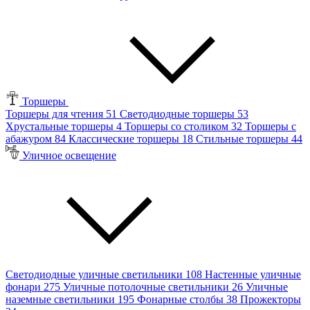
Торшеры
Торшеры для чтения
51
Светодиодные торшеры
53
Хрустальные торшеры
4
Торшеры со столиком
32
Торшеры с
абажуром
84
Классические торшеры
18
Стильные торшеры
44
Уличное освещение
Светодиодные уличные светильники
108
Настенные уличные
фонари
275
Уличные потолочные светильники
26
Уличные
наземные светильники
195
Фонарные столбы
38
Прожекторы