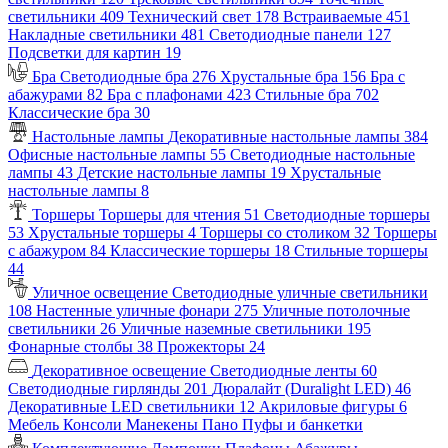
светильники
409
Технический свет
178
Встраиваемые
451
Накладные светильники
481
Светодиодные панели
127
Подсветки для картин
19
Бра
Светодиодные бра
276
Хрустальные бра
156
Бра с
абажурами
82
Бра с плафонами
423
Стильные бра
702
Классические бра
30
Настольные лампы
Декоративные настольные лампы
384
Офисные настольные лампы
55
Светодиодные настольные
лампы
43
Детские настольные лампы
19
Хрустальные
настольные лампы
8
Торшеры
Торшеры для чтения
51
Светодиодные торшеры
53
Хрустальные торшеры
4
Торшеры со столиком
32
Торшеры
с абажуром
84
Классические торшеры
18
Стильные торшеры
44
Уличное освещение
Светодиодные уличные светильники
108
Настенные уличные фонари
275
Уличные потолочные
светильники
26
Уличные наземные светильники
195
Фонарные столбы
38
Прожекторы
24
Декоративное освещение
Светодиодные ленты
60
Светодиодные гирлянды
201
Дюралайт (Duralight LED)
46
Декоративные LED светильники
12
Акриловые фигуры
6
Мебель
Консоли
Манекены
Пано
Пуфы и банкетки