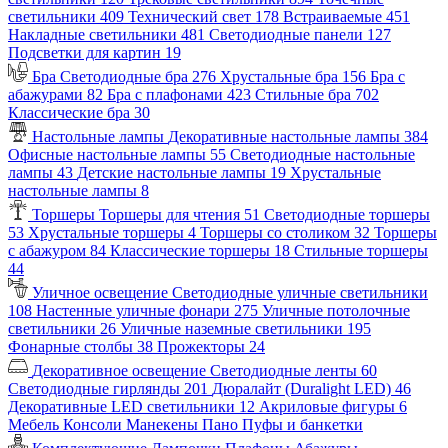
светильники
409
Технический свет
178
Встраиваемые
451
Накладные светильники
481
Светодиодные панели
127
Подсветки для картин
19
Бра
Светодиодные бра
276
Хрустальные бра
156
Бра с
абажурами
82
Бра с плафонами
423
Стильные бра
702
Классические бра
30
Настольные лампы
Декоративные настольные лампы
384
Офисные настольные лампы
55
Светодиодные настольные
лампы
43
Детские настольные лампы
19
Хрустальные
настольные лампы
8
Торшеры
Торшеры для чтения
51
Светодиодные торшеры
53
Хрустальные торшеры
4
Торшеры со столиком
32
Торшеры
с абажуром
84
Классические торшеры
18
Стильные торшеры
44
Уличное освещение
Светодиодные уличные светильники
108
Настенные уличные фонари
275
Уличные потолочные
светильники
26
Уличные наземные светильники
195
Фонарные столбы
38
Прожекторы
24
Декоративное освещение
Светодиодные ленты
60
Светодиодные гирлянды
201
Дюралайт (Duralight LED)
46
Декоративные LED светильники
12
Акриловые фигуры
6
Мебель
Консоли
Манекены
Пано
Пуфы и банкетки