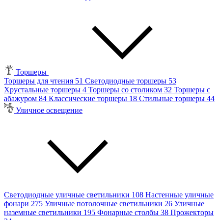
Торшеры
Торшеры для чтения
51
Светодиодные торшеры
53
Хрустальные торшеры
4
Торшеры со столиком
32
Торшеры с
абажуром
84
Классические торшеры
18
Стильные торшеры
44
Уличное освещение
Светодиодные уличные светильники
108
Настенные уличные
фонари
275
Уличные потолочные светильники
26
Уличные
наземные светильники
195
Фонарные столбы
38
Прожекторы