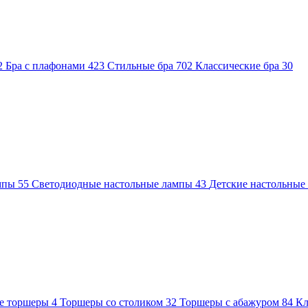
2
Бра с плафонами
423
Стильные бра
702
Классические бра
30
ампы
55
Светодиодные настольные лампы
43
Детские настольны
е торшеры
4
Торшеры со столиком
32
Торшеры с абажуром
84
Кл