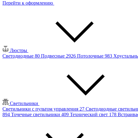
Перейти к оформлению
Люстры
Светодиодные
80
Подвесные
2926
Потолочные
983
Хрустальн
Светильники
Светильники с пультом управления
27
Светодиодные светиль
894
Точечные светильники
409
Технический свет
178
Встраив