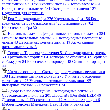
светильники
409
Технический свет
178
Встраиваемые
451
Накладные светильники
481
Светодиодные панели
127
Подсветки для картин
19
Бра
Светодиодные бра
276
Хрустальные бра
156
Бра с
абажурами
82
Бра с плафонами
423
Стильные бра
702
Классические бра
30
Настольные лампы
Декоративные настольные лампы
384
Офисные настольные лампы
55
Светодиодные настольные
лампы
43
Детские настольные лампы
19
Хрустальные
настольные лампы
8
Торшеры
Торшеры для чтения
51
Светодиодные торшеры
53
Хрустальные торшеры
4
Торшеры со столиком
32
Торшеры
с абажуром
84
Классические торшеры
18
Стильные торшеры
44
Уличное освещение
Светодиодные уличные светильники
108
Настенные уличные фонари
275
Уличные потолочные
светильники
26
Уличные наземные светильники
195
Фонарные столбы
38
Прожекторы
24
Декоративное освещение
Светодиодные ленты
60
Светодиодные гирлянды
201
Дюралайт (Duralight LED)
46
Декоративные LED светильники
12
Акриловые фигуры
6
Мебель
Консоли
Манекены
Пано
Пуфы и банкетки