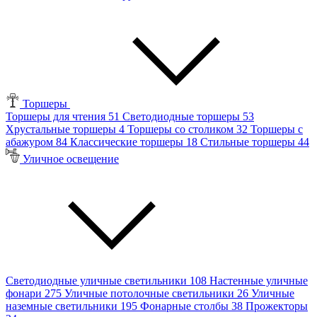
Торшеры
Торшеры для чтения
51
Светодиодные торшеры
53
Хрустальные торшеры
4
Торшеры со столиком
32
Торшеры с
абажуром
84
Классические торшеры
18
Стильные торшеры
44
Уличное освещение
Светодиодные уличные светильники
108
Настенные уличные
фонари
275
Уличные потолочные светильники
26
Уличные
наземные светильники
195
Фонарные столбы
38
Прожекторы