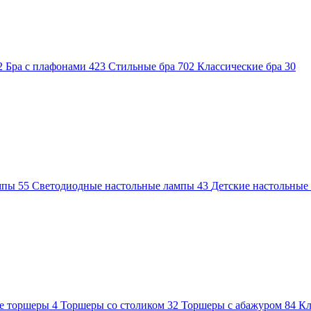
2
Бра с плафонами
423
Стильные бра
702
Классические бра
30
ампы
55
Светодиодные настольные лампы
43
Детские настольны
е торшеры
4
Торшеры со столиком
32
Торшеры с абажуром
84
Кл