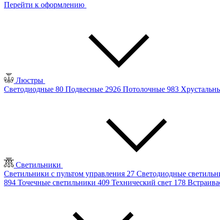
Перейти к оформлению
Люстры
Светодиодные
80
Подвесные
2926
Потолочные
983
Хрустальн
Светильники
Светильники с пультом управления
27
Светодиодные светиль
894
Точечные светильники
409
Технический свет
178
Встраив