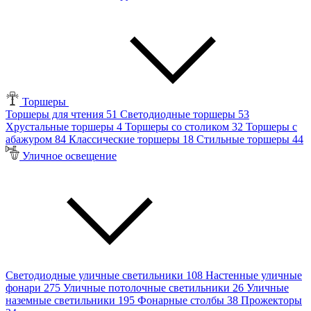
Торшеры
Торшеры для чтения
51
Светодиодные торшеры
53
Хрустальные торшеры
4
Торшеры со столиком
32
Торшеры с
абажуром
84
Классические торшеры
18
Стильные торшеры
44
Уличное освещение
Светодиодные уличные светильники
108
Настенные уличные
фонари
275
Уличные потолочные светильники
26
Уличные
наземные светильники
195
Фонарные столбы
38
Прожекторы