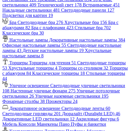
светильники
409
Технический свет
178
Встраиваемые
451
Накладные светильники
481
Светодиодные панели
127
Подсветки для картин
19
Бра
Светодиодные бра
276
Хрустальные бра
156
Бра с
абажурами
82
Бра с плафонами
423
Стильные бра
702
Классические бра
30
Настольные лампы
Декоративные настольные лампы
384
Офисные настольные лампы
55
Светодиодные настольные
лампы
43
Детские настольные лампы
19
Хрустальные
настольные лампы
8
Торшеры
Торшеры для чтения
51
Светодиодные торшеры
53
Хрустальные торшеры
4
Торшеры со столиком
32
Торшеры
с абажуром
84
Классические торшеры
18
Стильные торшеры
44
Уличное освещение
Светодиодные уличные светильники
108
Настенные уличные фонари
275
Уличные потолочные
светильники
26
Уличные наземные светильники
195
Фонарные столбы
38
Прожекторы
24
Декоративное освещение
Светодиодные ленты
60
Светодиодные гирлянды
201
Дюралайт (Duralight LED)
46
Декоративные LED светильники
12
Акриловые фигуры
6
Мебель
Консоли
Манекены
Пано
Пуфы и банкетки