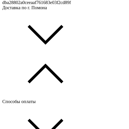
dba28802a0ceeaaf761683e03f2cd89f
Доставка по г. Помона
Способы оплаты