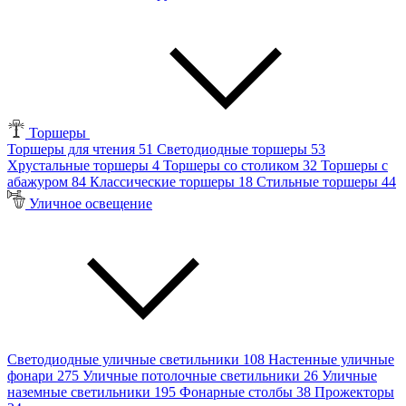
Торшеры
Торшеры для чтения
51
Светодиодные торшеры
53
Хрустальные торшеры
4
Торшеры со столиком
32
Торшеры с
абажуром
84
Классические торшеры
18
Стильные торшеры
44
Уличное освещение
Светодиодные уличные светильники
108
Настенные уличные
фонари
275
Уличные потолочные светильники
26
Уличные
наземные светильники
195
Фонарные столбы
38
Прожекторы