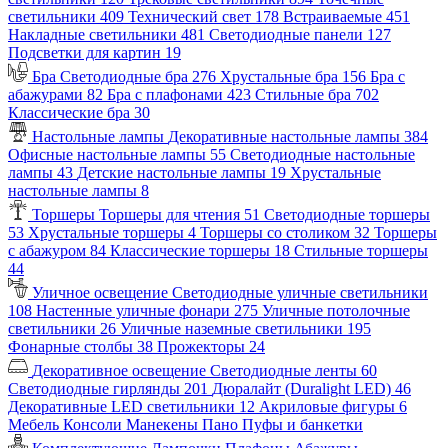
светильники
409
Технический свет
178
Встраиваемые
451
Накладные светильники
481
Светодиодные панели
127
Подсветки для картин
19
Бра
Светодиодные бра
276
Хрустальные бра
156
Бра с
абажурами
82
Бра с плафонами
423
Стильные бра
702
Классические бра
30
Настольные лампы
Декоративные настольные лампы
384
Офисные настольные лампы
55
Светодиодные настольные
лампы
43
Детские настольные лампы
19
Хрустальные
настольные лампы
8
Торшеры
Торшеры для чтения
51
Светодиодные торшеры
53
Хрустальные торшеры
4
Торшеры со столиком
32
Торшеры
с абажуром
84
Классические торшеры
18
Стильные торшеры
44
Уличное освещение
Светодиодные уличные светильники
108
Настенные уличные фонари
275
Уличные потолочные
светильники
26
Уличные наземные светильники
195
Фонарные столбы
38
Прожекторы
24
Декоративное освещение
Светодиодные ленты
60
Светодиодные гирлянды
201
Дюралайт (Duralight LED)
46
Декоративные LED светильники
12
Акриловые фигуры
6
Мебель
Консоли
Манекены
Пано
Пуфы и банкетки