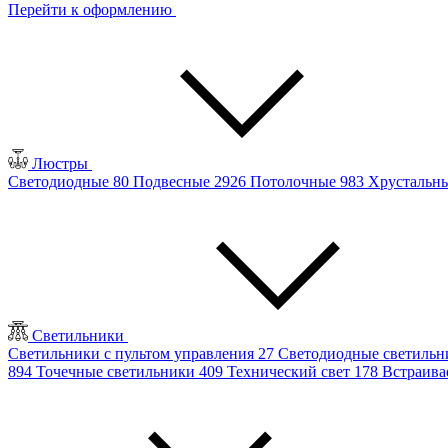
Перейти к оформлению
Люстры
Светодиодные
80
Подвесные
2926
Потолочные
983
Хрустальн
Светильники
Светильники с пультом управления
27
Светодиодные светиль
894
Точечные светильники
409
Технический свет
178
Встраив