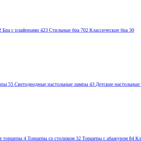
2
Бра с плафонами
423
Стильные бра
702
Классические бра
30
ампы
55
Светодиодные настольные лампы
43
Детские настольны
е торшеры
4
Торшеры со столиком
32
Торшеры с абажуром
84
Кл