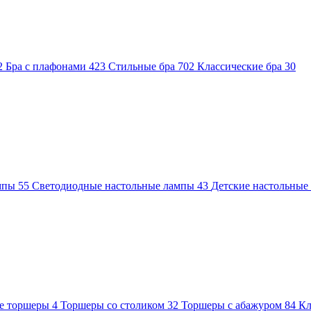
2
Бра с плафонами
423
Стильные бра
702
Классические бра
30
ампы
55
Светодиодные настольные лампы
43
Детские настольны
е торшеры
4
Торшеры со столиком
32
Торшеры с абажуром
84
Кл