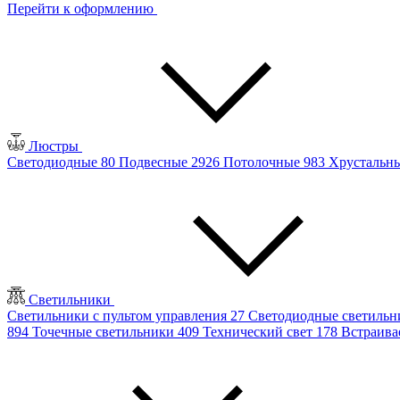
Перейти к оформлению
Люстры
Светодиодные
80
Подвесные
2926
Потолочные
983
Хрустальн
Светильники
Светильники с пультом управления
27
Светодиодные светиль
894
Точечные светильники
409
Технический свет
178
Встраив