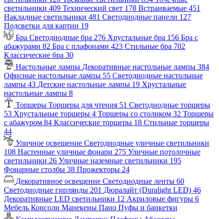
светильники
409
Технический свет
178
Встраиваемые
451
Накладные светильники
481
Светодиодные панели
127
Подсветки для картин
19
Бра
Светодиодные бра
276
Хрустальные бра
156
Бра с
абажурами
82
Бра с плафонами
423
Стильные бра
702
Классические бра
30
Настольные лампы
Декоративные настольные лампы
384
Офисные настольные лампы
55
Светодиодные настольные
лампы
43
Детские настольные лампы
19
Хрустальные
настольные лампы
8
Торшеры
Торшеры для чтения
51
Светодиодные торшеры
53
Хрустальные торшеры
4
Торшеры со столиком
32
Торшеры
с абажуром
84
Классические торшеры
18
Стильные торшеры
44
Уличное освещение
Светодиодные уличные светильники
108
Настенные уличные фонари
275
Уличные потолочные
светильники
26
Уличные наземные светильники
195
Фонарные столбы
38
Прожекторы
24
Декоративное освещение
Светодиодные ленты
60
Светодиодные гирлянды
201
Дюралайт (Duralight LED)
46
Декоративные LED светильники
12
Акриловые фигуры
6
Мебель
Консоли
Манекены
Пано
Пуфы и банкетки