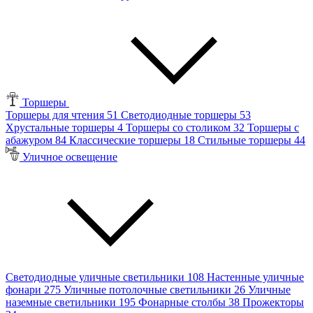
Торшеры
Торшеры для чтения
51
Светодиодные торшеры
53
Хрустальные торшеры
4
Торшеры со столиком
32
Торшеры с
абажуром
84
Классические торшеры
18
Стильные торшеры
44
Уличное освещение
Светодиодные уличные светильники
108
Настенные уличные
фонари
275
Уличные потолочные светильники
26
Уличные
наземные светильники
195
Фонарные столбы
38
Прожекторы