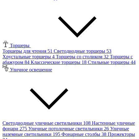
Торшеры
Торшеры для чтения
51
Светодиодные торшеры
53
Хрустальные торшеры
4
Торшеры со столиком
32
Торшеры с
абажуром
84
Классические торшеры
18
Стильные торшеры
44
Уличное освещение
Светодиодные уличные светильники
108
Настенные уличные
фонари
275
Уличные потолочные светильники
26
Уличные
наземные светильники
195
Фонарные столбы
38
Прожекторы