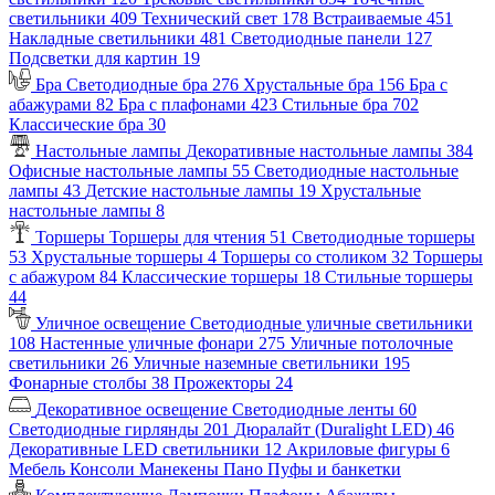
светильники
409
Технический свет
178
Встраиваемые
451
Накладные светильники
481
Светодиодные панели
127
Подсветки для картин
19
Бра
Светодиодные бра
276
Хрустальные бра
156
Бра с
абажурами
82
Бра с плафонами
423
Стильные бра
702
Классические бра
30
Настольные лампы
Декоративные настольные лампы
384
Офисные настольные лампы
55
Светодиодные настольные
лампы
43
Детские настольные лампы
19
Хрустальные
настольные лампы
8
Торшеры
Торшеры для чтения
51
Светодиодные торшеры
53
Хрустальные торшеры
4
Торшеры со столиком
32
Торшеры
с абажуром
84
Классические торшеры
18
Стильные торшеры
44
Уличное освещение
Светодиодные уличные светильники
108
Настенные уличные фонари
275
Уличные потолочные
светильники
26
Уличные наземные светильники
195
Фонарные столбы
38
Прожекторы
24
Декоративное освещение
Светодиодные ленты
60
Светодиодные гирлянды
201
Дюралайт (Duralight LED)
46
Декоративные LED светильники
12
Акриловые фигуры
6
Мебель
Консоли
Манекены
Пано
Пуфы и банкетки