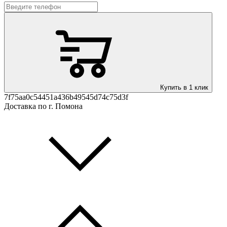
Купить в 1 клик
7f75aa0c54451a436b49545d74c75d3f
Доставка по г. Помона