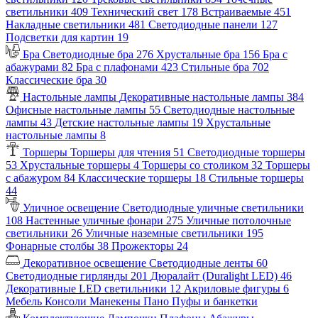
светильники
409
Технический свет
178
Встраиваемые
451
Накладные светильники
481
Светодиодные панели
127
Подсветки для картин
19
Бра
Светодиодные бра
276
Хрустальные бра
156
Бра с
абажурами
82
Бра с плафонами
423
Стильные бра
702
Классические бра
30
Настольные лампы
Декоративные настольные лампы
384
Офисные настольные лампы
55
Светодиодные настольные
лампы
43
Детские настольные лампы
19
Хрустальные
настольные лампы
8
Торшеры
Торшеры для чтения
51
Светодиодные торшеры
53
Хрустальные торшеры
4
Торшеры со столиком
32
Торшеры
с абажуром
84
Классические торшеры
18
Стильные торшеры
44
Уличное освещение
Светодиодные уличные светильники
108
Настенные уличные фонари
275
Уличные потолочные
светильники
26
Уличные наземные светильники
195
Фонарные столбы
38
Прожекторы
24
Декоративное освещение
Светодиодные ленты
60
Светодиодные гирлянды
201
Дюралайт (Duralight LED)
46
Декоративные LED светильники
12
Акриловые фигуры
6
Мебель
Консоли
Манекены
Пано
Пуфы и банкетки