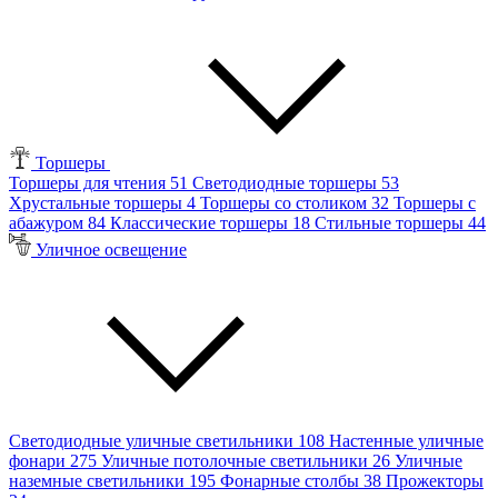
Торшеры
Торшеры для чтения
51
Светодиодные торшеры
53
Хрустальные торшеры
4
Торшеры со столиком
32
Торшеры с
абажуром
84
Классические торшеры
18
Стильные торшеры
44
Уличное освещение
Светодиодные уличные светильники
108
Настенные уличные
фонари
275
Уличные потолочные светильники
26
Уличные
наземные светильники
195
Фонарные столбы
38
Прожекторы