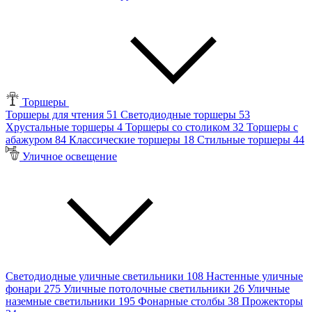
Торшеры
Торшеры для чтения
51
Светодиодные торшеры
53
Хрустальные торшеры
4
Торшеры со столиком
32
Торшеры с
абажуром
84
Классические торшеры
18
Стильные торшеры
44
Уличное освещение
Светодиодные уличные светильники
108
Настенные уличные
фонари
275
Уличные потолочные светильники
26
Уличные
наземные светильники
195
Фонарные столбы
38
Прожекторы