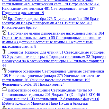
светильники
409
Технический свет
178
Встраиваемые
451
Накладные светильники
481
Светодиодные панели
127
Подсветки для картин
19
Бра
Светодиодные бра
276
Хрустальные бра
156
Бра с
абажурами
82
Бра с плафонами
423
Стильные бра
702
Классические бра
30
Настольные лампы
Декоративные настольные лампы
384
Офисные настольные лампы
55
Светодиодные настольные
лампы
43
Детские настольные лампы
19
Хрустальные
настольные лампы
8
Торшеры
Торшеры для чтения
51
Светодиодные торшеры
53
Хрустальные торшеры
4
Торшеры со столиком
32
Торшеры
с абажуром
84
Классические торшеры
18
Стильные торшеры
44
Уличное освещение
Светодиодные уличные светильники
108
Настенные уличные фонари
275
Уличные потолочные
светильники
26
Уличные наземные светильники
195
Фонарные столбы
38
Прожекторы
24
Декоративное освещение
Светодиодные ленты
60
Светодиодные гирлянды
201
Дюралайт (Duralight LED)
46
Декоративные LED светильники
12
Акриловые фигуры
6
Мебель
Консоли
Манекены
Пано
Пуфы и банкетки