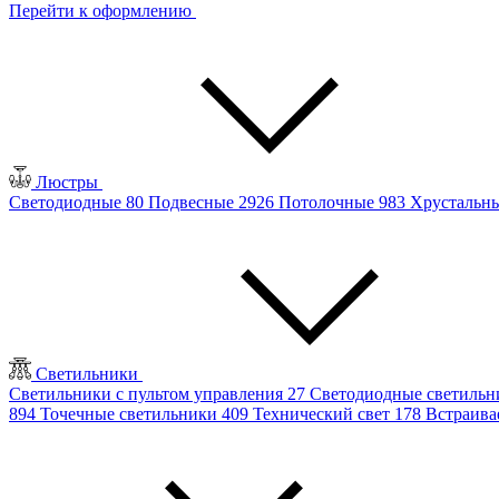
Перейти к оформлению
Люстры
Светодиодные
80
Подвесные
2926
Потолочные
983
Хрустальн
Светильники
Светильники с пультом управления
27
Светодиодные светиль
894
Точечные светильники
409
Технический свет
178
Встраив