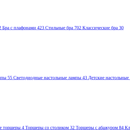
2
Бра с плафонами
423
Стильные бра
702
Классические бра
30
ампы
55
Светодиодные настольные лампы
43
Детские настольны
е торшеры
4
Торшеры со столиком
32
Торшеры с абажуром
84
Кл